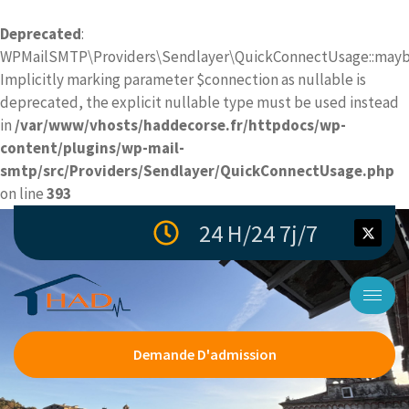
Deprecated
:
WPMailSMTP\Providers\Sendlayer\QuickConnectUsage::maybe
Implicitly marking parameter $connection as nullable is
deprecated, the explicit nullable type must be used instead
in
/var/www/vhosts/haddecorse.fr/httpdocs/wp-
content/plugins/wp-mail-
smtp/src/Providers/Sendlayer/QuickConnectUsage.php
on line
393
24 H/24 7j/7
Demande D'admission