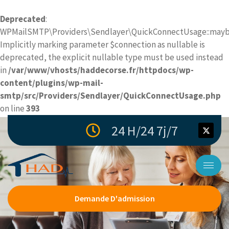
Deprecated
:
WPMailSMTP\Providers\Sendlayer\QuickConnectUsage::maybe
Implicitly marking parameter $connection as nullable is
deprecated, the explicit nullable type must be used instead
in
/var/www/vhosts/haddecorse.fr/httpdocs/wp-
content/plugins/wp-mail-
smtp/src/Providers/Sendlayer/QuickConnectUsage.php
on line
393
24 H/24 7j/7
Demande D'admission