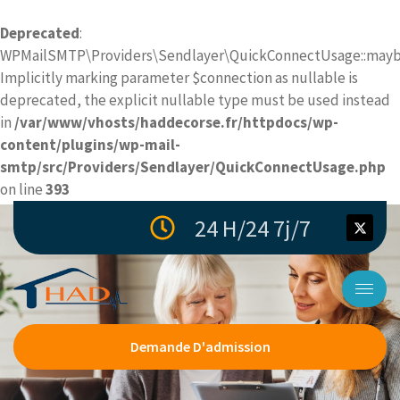
Deprecated
:
WPMailSMTP\Providers\Sendlayer\QuickConnectUsage::maybe
Implicitly marking parameter $connection as nullable is
deprecated, the explicit nullable type must be used instead
in
/var/www/vhosts/haddecorse.fr/httpdocs/wp-
content/plugins/wp-mail-
smtp/src/Providers/Sendlayer/QuickConnectUsage.php
on line
393
24 H/24 7j/7
Demande D'admission